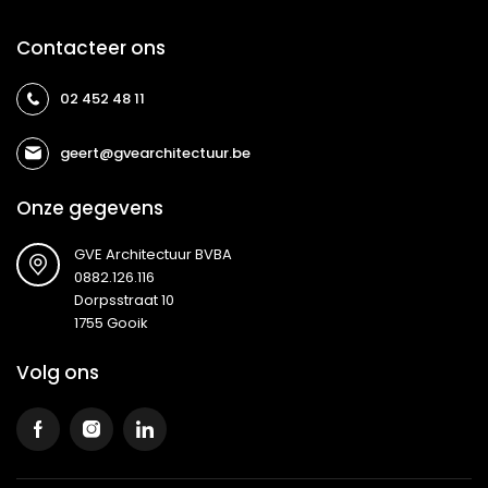
Contacteer ons
02 452 48 11
geert@gvearchitectuur.be
Onze gegevens
GVE Architectuur BVBA
0882.126.116
Dorpsstraat 10
1755 Gooik
Volg ons