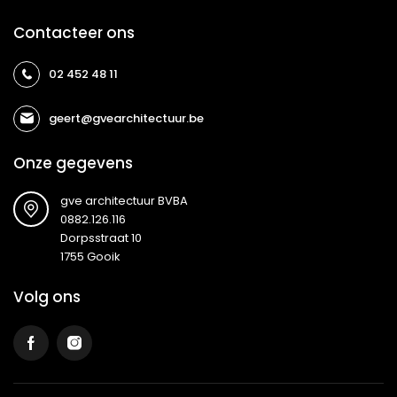
Contacteer ons
02 452 48 11
geert@gvearchitectuur.be
Onze gegevens
gve architectuur BVBA
0882.126.116
Dorpsstraat 10
1755 Gooik
Volg ons